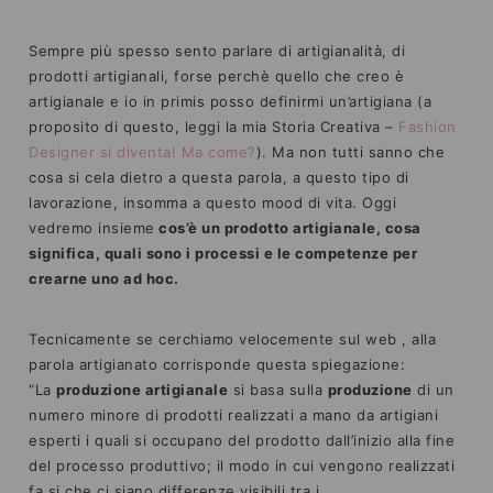
Sempre più spesso sento parlare di artigianalità, di
prodotti artigianali, forse perchè quello che creo è
artigianale e io in primis posso definirmi un’artigiana (a
proposito di questo, leggi la mia Storia Creativa –
Fashion
Designer si diventa! Ma come?
). Ma non tutti sanno che
cosa si cela dietro a questa parola, a questo tipo di
lavorazione, insomma a questo mood di vita. Oggi
vedremo insieme
cos’è un prodotto artigianale, cosa
significa, quali sono i processi e le competenze per
crearne uno ad hoc.
Tecnicamente se cerchiamo velocemente sul web , alla
parola artigianato corrisponde questa spiegazione:
“La
produzione artigianale
si basa sulla
produzione
di un
numero minore di prodotti realizzati a mano da artigiani
esperti i quali si occupano del prodotto dall’inizio alla fine
del processo produttivo; il modo in cui vengono realizzati
fa si che ci siano differenze visibili tra i