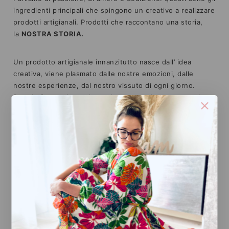
ingredienti principali che spingono un creativo a realizzare
prodotti artigianali. Prodotti che raccontano una storia,
la
NOSTRA STORIA.
Un prodotto artigianale innanzitutto nasce dall’ idea
creativa, viene plasmato dalle nostre emozioni, dalle
nostre esperienze, dal nostro vissuto di ogni giorno.
Prende forma giorno dopo giorno sotto le nostre mani
aiutato dai
MIGLIORI MATERIALI
, anche non cosi facili e
ed economici da reperire. Anzi, quando parliamo di
artigianalità, state sicuri che il materiale utilizzato è
sempre il meglio che si possa trovare…ed è proprio
questo che differenzia un prodotto realizzato
artigianalmente, da uno industriale: la
QUALIT
À
delle
materie prime.
Curiamo ogni minimo dettaglio secondo i nostri studi e le
nostre esperienze, per garantirvi un prodotto che va oltre