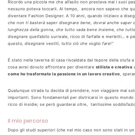
Ricordo una piccola me che all’asilo non prestava mai i suoi past
nessuno poteva toccarli. Al tempo, ancora non sapevo che quei
diventare Fashion Designer. A 10 anni, quando iniziavo a dise
che non ti basterà saper disegnare bene, dovrai anche saper c
lunghezza della gonna, che tutto vada bene insieme, che tutto 
disegnare quell’abito surreale, ricco di farfalle e merletti… e 
questo, disegnare vestiti, tutto ciò che voglio fare!”
É stato nella taverna di casa riscaldata dal tepore della stufa
cosa avrei dovuto affrontare per diventare
stilista e creativa
a
come ho trasformato la passione in un lavoro creativo
, spera
Qualunque strada tu decida di prendere, non viaggiare mai so
importanti. Sono fondamentali per districarsi in questo mondo
ricco di insidie; se però guarderai oltre, tantissime soddisfazi
Il mio percorso
Dopo gli studi superiori (che nel mio caso non sono stati in un li