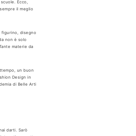
 scuole. Ecco,
 sempre il meglio
l figurino, disegno
da non è solo
 Tante materie da
rattempo, un buon
ashion Design in
demia di Belle Arti
i darti. Sarò