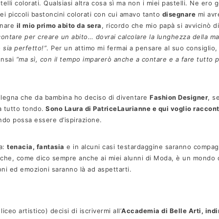
elli colorati. Qualsiasi altra cosa sì ma non i miei pastelli. Ne ero 
 piccoli bastoncini colorati con cui amavo tanto
disegnare
mi avr
gnare
il mio primo abito da sera
, ricordo che mio papà si avvicinò 
ontare per creare un abito… dovrai calcolare la lunghezza della ma
sia perfetto!”
. Per un attimo mi fermai a pensare al suo consiglio,
pensai
“ma sì, con il tempo imparerò anche a contare e a fare tutto 
 a legna che da bambina ho deciso di diventare
Fashion Designer
, s
 tutto tondo.
Sono Laura di PatriceLaurianne e qui voglio raccontar
ndo possa essere d’ispirazione.
la:
t
enacia, fantasia
e in alcuni casi testardaggine saranno compa
 che, come dico sempre anche ai miei alunni di Moda, è un mondo di
oni ed emozioni saranno là ad aspettarti.
ceo artistico) decisi di iscrivermi all’
Accademia di Belle Arti, indi