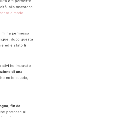
luta e ti permette
cità, alla maestosa
acconto a modo
to mi ha permesso
munque, dopo questa
e ed è stato lì
ieni un Regalo!
er per ricevere offerte
rativi ho imparato
a e uno sconto speciale
uzione di una
he nelle scuole,
quisto!
sogno, fin da
che portasse al