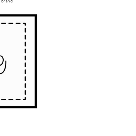
o brand
to popup ancora