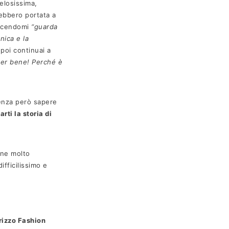
gelosissima,
ebbero portata a
dicendomi
“guarda
nica e la
 poi continuai a
per bene! Perché è
enza però sapere
ti la storia di
gne molto
fficilissimo e
rizzo Fashion