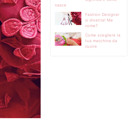
nasce
Fashion Designer
si diventa! Ma
come?
Come scegliere la
tua macchina da
cucire