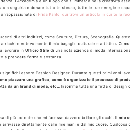
rienza. L’Accademia è un luogo che ti immerge nella creatività asso
to a seguirla e donare tutto te stesso, tutte le tue energie e capa
 un’appassionata di
Frida Kahlo, qui trovi un articolo in cui te la r
udenti di altri indirizzi, come Scultura, Pittura, Scenografia. Ques
di arricchire notevolmente il mio bagaglio culturale e artistico. Co
 a lavorare in
Ufficio Stile
di una nota azienda di moda internazional
Unisciti a Noi e Ott
to a prendere forma e sostanza.
Iscriviti alla nostra newslett
sa significhi essere Fashion Designer. Durante questi primi anni lavo
esclusive, novità in anteprim
ome piazzare una grafica, come è organizzato il processo di prod
spetta da un brand di moda, etc…
Insomma tutta una fetta di design c
sul tuo primo ac
a di più potente che mi facesse davvero brillare gli occhi.
Il mio 
 arrivasse direttamente dalle mie mani e dal mio cuore. Qualcosa 