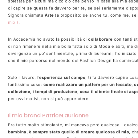
spietata per alcuni ma dico ciò che penso in base alla mia espe
di capire se questa fa davvero per te, se sei seriamente dispos
Signora chiamata
Arte
(a proposito: se anche tu, come me, sei
mio!)
.
In Accademia ho avuto la possibilità di
collaborare
con tanti st
di non rimanere nella mia bolla fatta solo di Moda e abiti, ma 
divergenza un po’ sentimentale, prima di laurearmi, ho iniziato
che il mio percorso nel mondo del Fashion Design ha comincia
Solo il lavoro, l’
esperienza sul campo
, ti fa davvero capire co
tantissime cose:
come realizzare un pattern per un tessuto, c
collezione, i tempi di produzione, cosa il cliente finale si a
per ovvi motivi, non si può apprendere.
Il mio brand PatriceLaurianne
Era tutto molto stimolante, mi mancava però qualcosa… qualcos
bambina, è sempre stato quello di creare qualcosa di mio,
che