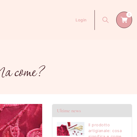
0
Login
Ma come?
Ultime news
Il prodotto
artigianale: cosa
significa e come