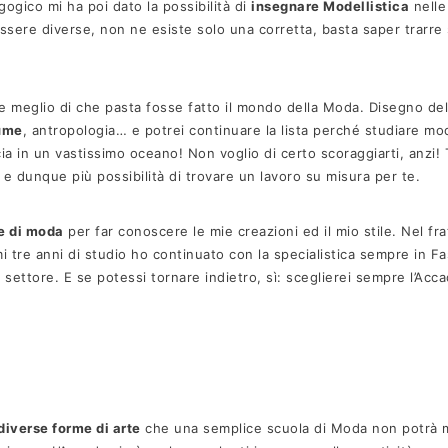
gogico mi ha poi dato la possibilità di
insegnare Modellistica
nelle
sere diverse, non ne esiste solo una corretta, basta saper trarre
ire meglio di che pasta fosse fatto il mondo della Moda. Disegno de
tume
, antropologia… e potrei continuare la lista perché studiare mo
a in un vastissimo oceano! Non voglio di certo scoraggiarti, anzi!
e e dunque più possibilità di trovare un lavoro su misura per te.
te di moda
per far conoscere le mie creazioni ed il mio stile. Nel f
mi tre anni di studio ho continuato con la specialistica sempre in F
settore. E se potessi tornare indietro, sì: sceglierei sempre l’Acca
diverse forme di arte
che una semplice scuola di Moda non potrà ma