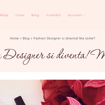
Shop
Corsi
Blog
Contatti
Account
Home
»
Blog
»
Fashion Designer si diventa! Ma come?
 Designer si diventa! 