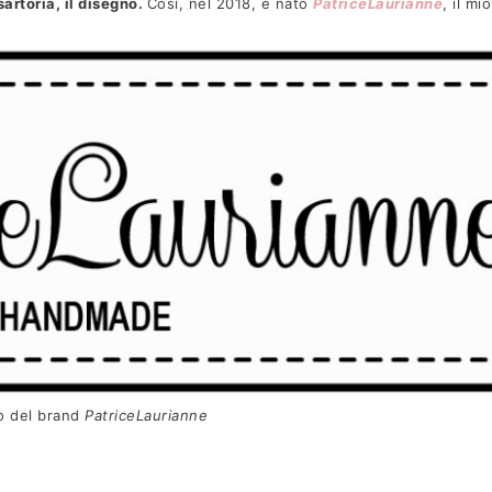
sartoria, il disegno.
Così, nel 2018, è nato
PatriceLaurianne
, il mi
Non mostrare ques
go del brand
PatriceLaurianne