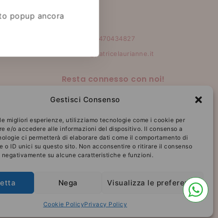
to popup ancora
Contatti
(+39)3470434827
info@patricelaurianne.it
Resta connesso con noi!
Gestisci Consenso
 le migliori esperienze, utilizziamo tecnologie come i cookie per
 e/o accedere alle informazioni del dispositivo. Il consenso a
ologie ci permetterà di elaborare dati come il comportamento di
 o ID unici su questo sito. Non acconsentire o ritirare il consenso
e negativamente su alcune caratteristiche e funzioni.
etta
Nega
Visualizza le preferenze
Cookie Policy
Privacy Policy