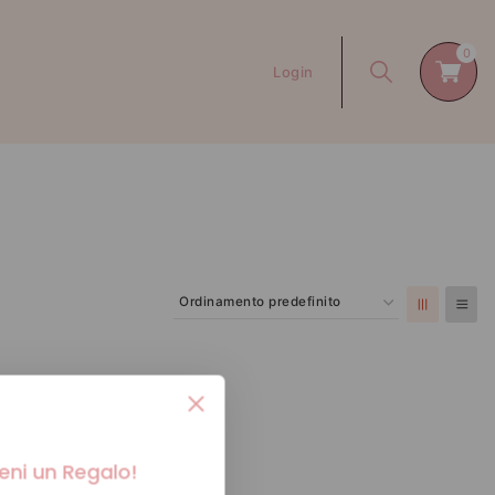
0
Login
ieni un Regalo!