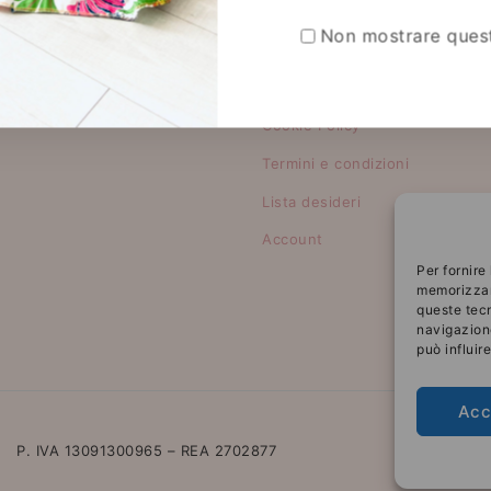
Non mostrare ques
vigazione
Link rapidi
Privacy Policy
Cookie Policy
Termini e condizioni
Lista desideri
Account
Per fornire
memorizzare
queste tecn
navigazione
può influir
Acc
P. IVA
13091300965
– REA
2702877