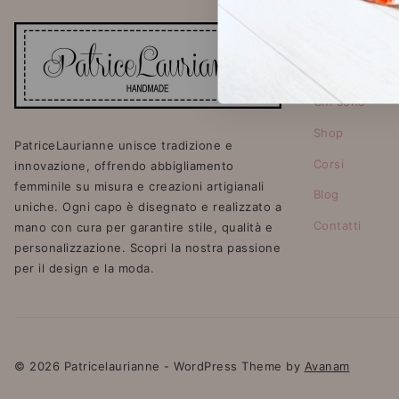
Menù di na
Home
Chi sono
Shop
PatriceLaurianne unisce tradizione e
Corsi
innovazione, offrendo abbigliamento
femminile su misura e creazioni artigianali
Blog
uniche. Ogni capo è disegnato e realizzato a
Contatti
mano con cura per garantire stile, qualità e
personalizzazione. Scopri la nostra passione
per il design e la moda.
© 2026 Patricelaurianne - WordPress Theme by
Avanam