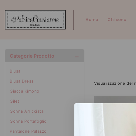
Home
Chi sono
Categorie Prodotto
Blusa
Blusa Dress
Visualizzazione del r
Giacca Kimono
Gilet
Gonna Arricciata
Gonna Portafoglio
Pantalone Palazzo