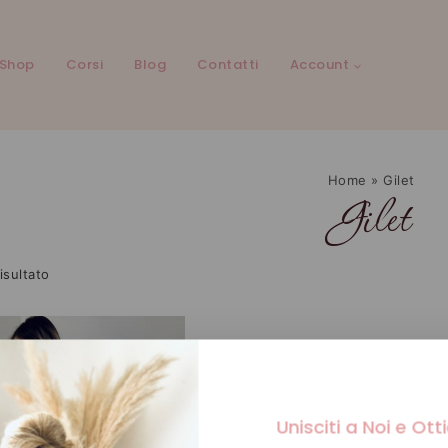
Shop
Corsi
Blog
Contatti
Account
Home
»
Gilet
Gilet
isultato
Unisciti a Noi e Ott