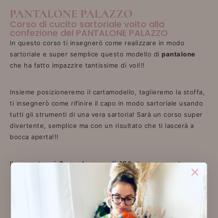
PANTALONE PALAZZO
Corso di cucito sartoriale volto alla
confezione del PANTALONE PALAZZO
In questo corso ti insegnerò come realizzare in modo
sartoriale e super semplice questo modello di
pantalone
che ha fatto impazzire tantissime di voi!!!
Insieme posizioneremo il cartamodello, taglieremo la stoffa,
ti insegnerò come rifinire il capo in modo sartoriale usando
tutti gli strumenti di una vera sartoria! Sarà un corso super
divertente, semplice ma con un risultato che ti lascerà a
bocca aperta!!!
Il corso durerà
2 ore al prezzo di 42€
che comprende:
spiegazione e realizzazione del capo
utilizzo strumentazione sartoriale ( macchina da cucire e
accessori)