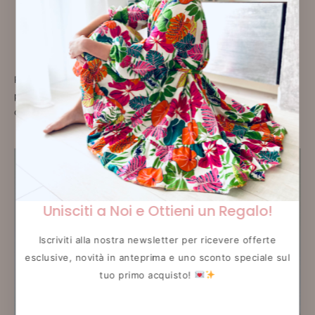
Brochure finale con spiegazione e formulari per il
cartamodello in modo che tu possa cucire in piena
autonomia il tuo pantalone palazzo!
Per realizzare il capo potrai scegliere il tessuto che più ti
piace acquistandolo direttamente allo stand al tuo arrivo!(
circa 2 mt)
Unisciti a Noi e Ottieni un Regalo!
Iscriviti alla nostra newsletter per ricevere offerte
esclusive, novità in anteprima e uno sconto speciale sul
tuo primo acquisto!