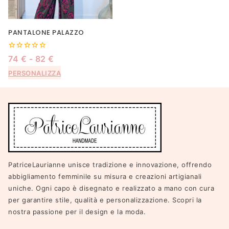
PANTALONE PALAZZO
0
74
€
-
82
€
out
of
PERSONALIZZA
5
PatriceLaurianne unisce tradizione e innovazione, offrendo
abbigliamento femminile su misura e creazioni artigianali
uniche. Ogni capo è disegnato e realizzato a mano con cura
per garantire stile, qualità e personalizzazione. Scopri la
nostra passione per il design e la moda.