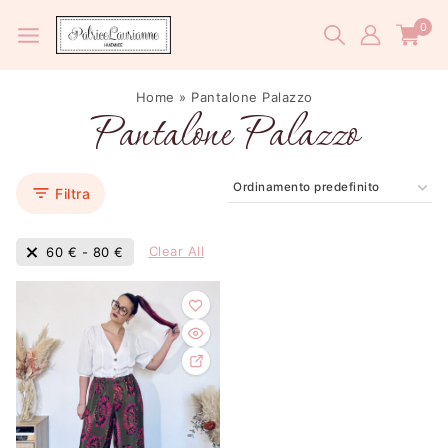
0
Home
»
Pantalone Palazzo
Pantalone Palazzo
Filtra
Clear All
60
€
-
80
€