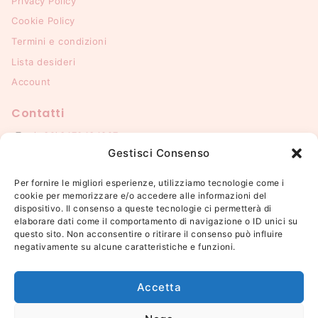
Privacy Policy
Cookie Policy
Termini e condizioni
Lista desideri
Account
Contatti
(+39)3470434827
Gestisci Consenso
info@patricelaurianne.it
Per fornire le migliori esperienze, utilizziamo tecnologie come i
Resta connesso con noi!
cookie per memorizzare e/o accedere alle informazioni del
dispositivo. Il consenso a queste tecnologie ci permetterà di
elaborare dati come il comportamento di navigazione o ID unici su
questo sito. Non acconsentire o ritirare il consenso può influire
negativamente su alcune caratteristiche e funzioni.
© 2026 Patricelaurianne - WordPress Theme by
Avanam
Accetta
P. IVA
13091300965
– REA
2702877